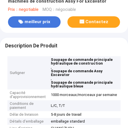
machines de construction Assy For Excavator
Prix：negotiable
MOQ：négociable
meilleur prix
Contactez
Description De Produit
Soupape de commande principale
hydraulique de construction
,
Soupape de commande Assy
Surligner
Excavator
,
Soupape de commande principale
hydraulique bleue
Capacité
1000 morceaux/morceaux par semaine
d'approvisionnement
Conditions de
L/C, T/T
paiement
Délai de livraison
5-8 jours de travail
Détails d'emballage
emballage standard